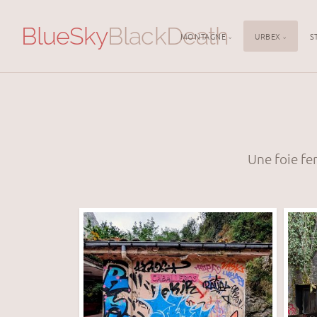
BlueSky
BlackDeath
MONTAGNE
URBEX
S
Une foie fe