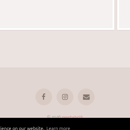
© 2026
new.bsbd.fr
rience on our website.
Learn more