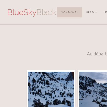
BlueSky
BlackDeath
MONTAGNE
URBEX
S
Au départ