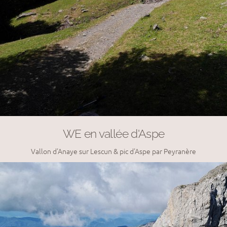
WE en vallée d'Aspe
Vallon d'Anaye sur Lescun & pic d'Aspe par Peyranère