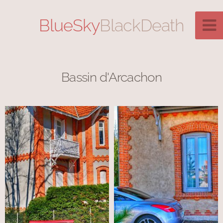
BlueSky
BlackDeath
Bassin d'Arcachon