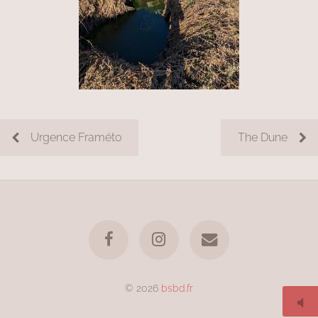
Urgence Framéto
The Dune
© 2026
bsbd.fr