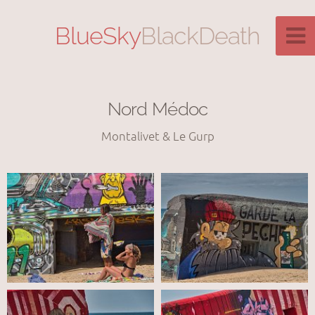
BlueSky
BlackDeath
Nord Médoc
Montalivet & Le Gurp