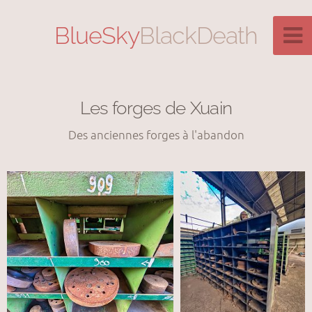
BlueSky
BlackDeath
Les forges de Xuain
Des anciennes forges à l'abandon