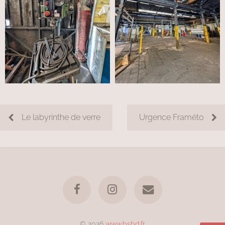
Le labyrinthe de verre
Urgence Framéto
© 2026
www.bsbd.fr