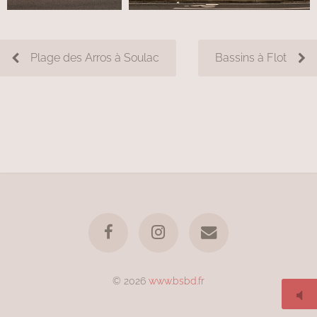
Plage des Arros à Soulac
Bassins à Flot
© 2026
www.bsbd.fr