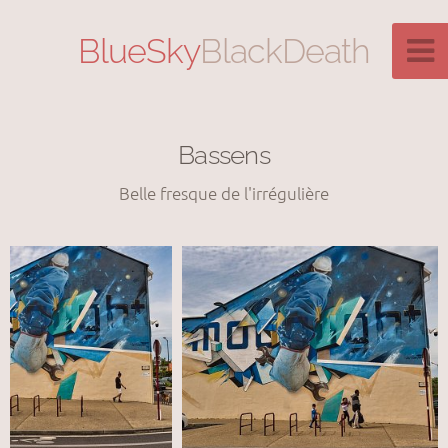
BlueSky
BlackDeath
Bassens
Belle fresque de l'irrégulière