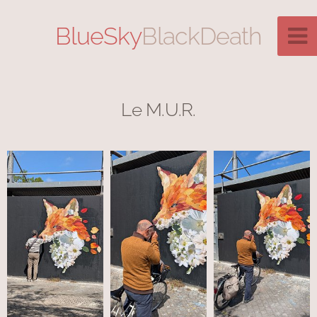
BlueSky
BlackDeath
Le M.U.R.