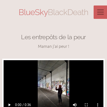
BlueSky
BlackDeath
Les entrepôts de la peur
Maman j'ai peur !