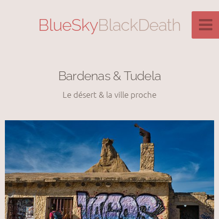
BlueSky
BlackDeath
Bardenas & Tudela
Le désert & la ville proche